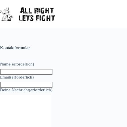
Zum
Inhalt
springen
Kontaktformular
Name
(erforderlich)
Email
(erforderlich)
Deine Nachricht
(erforderlich)