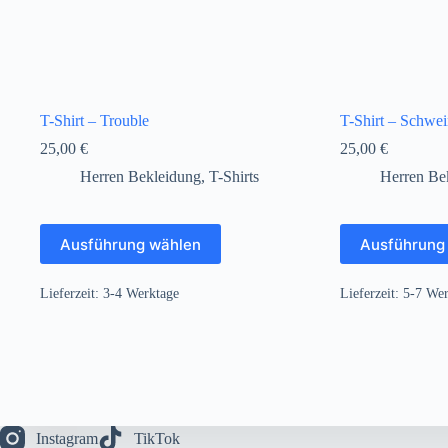
T-Shirt – Trouble
T-Shirt – Schwe
25,00
€
25,00
€
Herren Bekleidung
,
T-Shirts
Herren Be
Dieses
Dieses
Ausführung wählen
Ausführung
Produkt
Produkt
weist
weist
mehrere
mehrere
Lieferzeit:
3-4 Werktage
Lieferzeit:
5-7 Wer
Varianten
Varianten
auf.
auf.
Die
Die
Optionen
Optionen
können
können
auf
auf
der
der
Produktseite
Produktseite
Instagram
TikTok
gewählt
gewählt