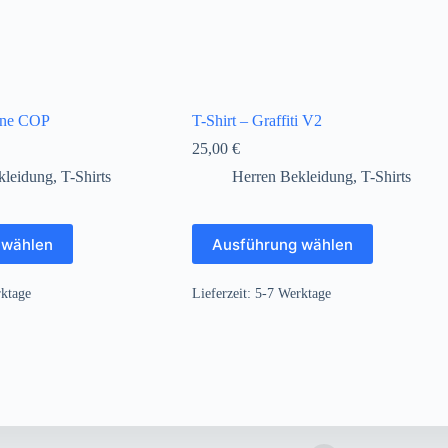
ine COP
T-Shirt – Graffiti V2
25,00
€
kleidung
,
T-Shirts
Herren Bekleidung
,
T-Shirts
Dieses
 wählen
Ausführung wählen
Produkt
weist
mehrere
ktage
Lieferzeit:
5-7 Werktage
Varianten
auf.
Die
Optionen
können
auf
der
Produktseite
gewählt