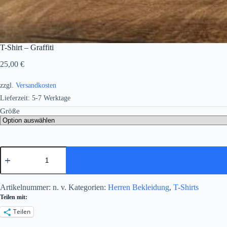
T-Shirt – Graffiti
25,00
€
zzgl.
Versandkosten
Lieferzeit:
5-7 Werktage
Größe
T-
Shirt
-
Graffiti
Menge
Artikelnummer:
n. v.
Kategorien:
Herren Bekleidung
,
T-Shirts
Teilen mit:
Teilen