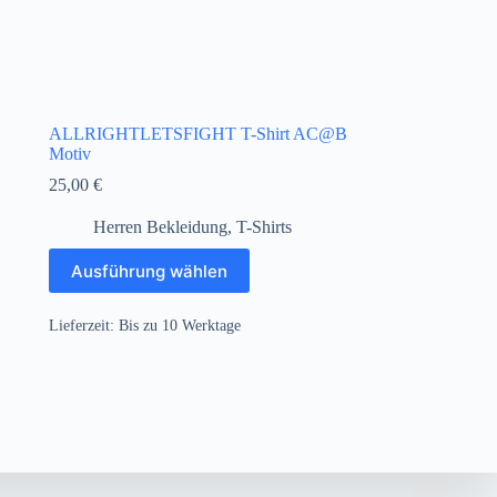
ALLRIGHTLETSFIGHT T-Shirt AC@B
Motiv
25,00
€
Herren Bekleidung
,
T-Shirts
Dieses
Ausführung wählen
Produkt
weist
mehrere
Lieferzeit:
Bis zu 10 Werktage
Varianten
auf.
Die
Optionen
können
auf
der
Produktseite
gewählt